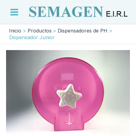
Ir
al
Main
contenido
Menu
Inicio
Productos
Dispensadores de PH
Dispensador Junior