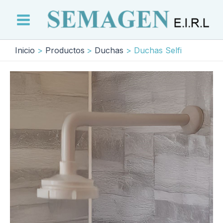
Ir
al
Main
contenido
Menu
Inicio
Productos
Duchas
Duchas Selfi