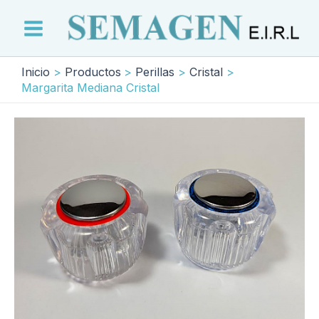
Ir
al
Main
contenido
Menu
Inicio
Productos
Perillas
Cristal
Margarita Mediana Cristal